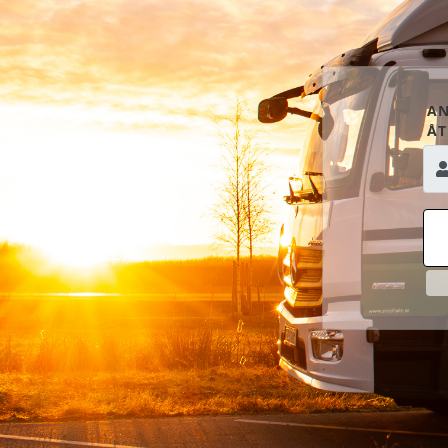
AN
ÅT